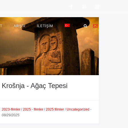
ET
ARŞİV
İLETIŞIM
Krošnja - Ağaç Tepesi
2023-filmler
/
2025 - filmler
/
2025 filmler
/
Uncategorized
-
08/29/2025