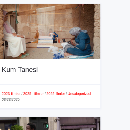
Kum Tanesi
2023-filmler
/
2025 - filmler
/
2025 filmler
/
Uncategorized
-
08/28/2025