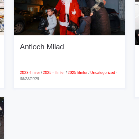
Antioch Milad
2023-filmler
/
2025 - filmler
/
2025 filmler
/
Uncategorized
-
08/28/2025