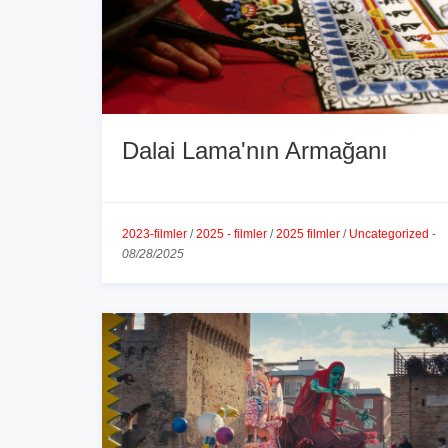
Dalai Lama'nın Armağanı
2023-filmler
/
2025 - filmler
/
2025 filmler
/
Uncategorized
-
08/28/2025