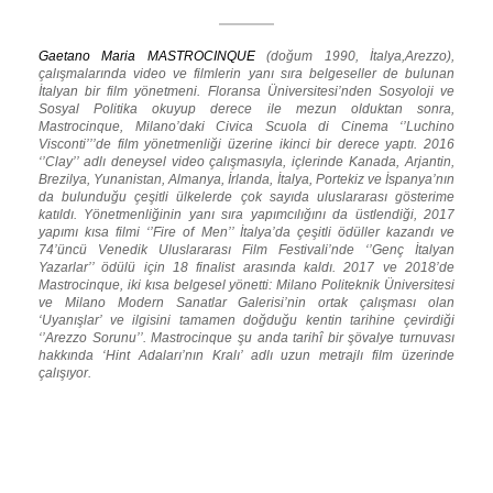
Gaetano Maria MASTROCINQUE
(doğum 1990, İtalya,Arezzo),
çalışmalarında video ve filmlerin yanı sıra belgeseller de bulunan
İtalyan bir film yönetmeni. Floransa Üniversitesi’nden Sosyoloji ve
Sosyal Politika okuyup derece ile mezun olduktan sonra,
Mastrocinque, Milano’daki Civica Scuola di Cinema ‘’Luchino
Visconti’’’de film yönetmenliği üzerine ikinci bir derece yaptı. 2016
‘’Clay’’ adlı deneysel video çalışmasıyla, içlerinde Kanada, Arjantin,
Brezilya, Yunanistan, Almanya, İrlanda, İtalya, Portekiz ve İspanya’nın
da bulunduğu çeşitli ülkelerde çok sayıda uluslararası gösterime
katıldı. Yönetmenliğinin yanı sıra yapımcılığını da üstlendiği, 2017
yapımı kısa filmi ‘’Fire of Men’’ İtalya’da çeşitli ödüller kazandı ve
74’üncü Venedik Uluslararası Film Festivali’nde ‘’Genç İtalyan
Yazarlar’’ ödülü için 18 finalist arasında kaldı. 2017 ve 2018’de
Mastrocinque, iki kısa belgesel yönetti: Milano Politeknik Üniversitesi
ve Milano Modern Sanatlar Galerisi’nin ortak çalışması olan
‘Uyanışlar’ ve ilgisini tamamen doğduğu kentin tarihine çevirdiği
‘’Arezzo Sorunu’’. Mastrocinque şu anda tarihî bir şövalye turnuvası
hakkında ‘Hint Adaları’nın Kralı’ adlı uzun metrajlı film üzerinde
çalışıyor.