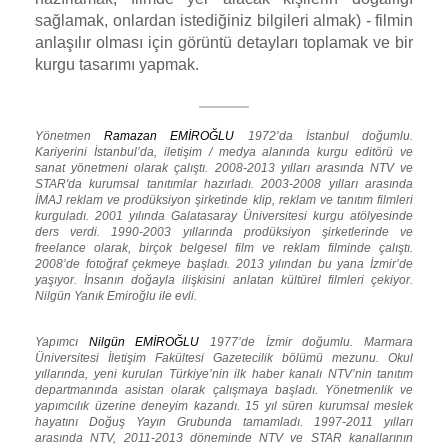
sağlamak, onlardan istediğiniz bilgileri almak) - filmin
anlaşılır olması için görüntü detayları toplamak ve bir
kurgu tasarımı yapmak.
Yönetmen
Ramazan EMİROĞLU
1972’da İstanbul doğumlu.
Kariyerini İstanbul’da, iletişim / medya alanında kurgu editörü ve
sanat yönetmeni olarak çalıştı. 2008-2013 yılları arasında NTV ve
STAR'da kurumsal tanıtımlar hazırladı. 2003-2008 yılları arasında
İMAJ reklam ve prodüksiyon şirketinde klip, reklam ve tanıtım filmleri
kurguladı. 2001 yılında Galatasaray Üniversitesi kurgu atölyesinde
ders verdi. 1990-2003 yıllarında prodüksiyon şirketlerinde ve
freelance olarak, birçok belgesel film ve reklam filminde çalıştı.
2008’de fotoğraf çekmeye başladı. 2013 yılından bu yana İzmir’de
yaşıyor. İnsanın doğayla ilişkisini anlatan kültürel filmleri çekiyor.
Nilgün Yanık Emiroğlu ile evli.
Yapımcı
Nilgün EMİROĞLU
1977’de İzmir doğumlu. Marmara
Üniversitesi İletişim Fakültesi Gazetecilik bölümü mezunu. Okul
yıllarında, yeni kurulan Türkiye’nin ilk haber kanalı NTV’nin tanıtım
departmanında asistan olarak çalışmaya başladı. Yönetmenlik ve
yapımcılık üzerine deneyim kazandı. 15 yıl süren kurumsal meslek
hayatını Doğuş Yayın Grubunda tamamladı. 1997-2011 yılları
arasında NTV, 2011-2013 döneminde NTV ve STAR kanallarının