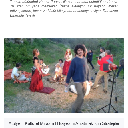
Tanıtım bölümünü yönetti. Tanıtım filmleri alanında edindiği tecrübeyi,
2013’ten bu yana memleketi İzmir'e aktarıyor. Kır hayatını merak
ediyor, kırdan, insan ve kültür hikayeleri anlatmayı seviyor. Ramazan
Emiroğlu ile evli.
Atölye
Kültürel Mirasın Hikayesini Anlatmak İçin Stratejiler