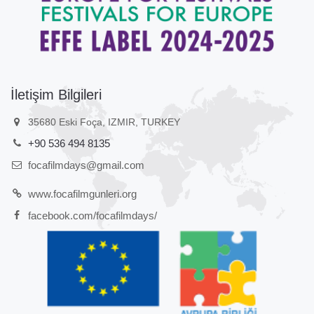
İletişim Bilgileri
35680 Eski Foça, IZMIR, TURKEY
+90 536 494 8135
focafilmdays@gmail.com
www.focafilmgunleri.org
facebook.com/focafilmdays/