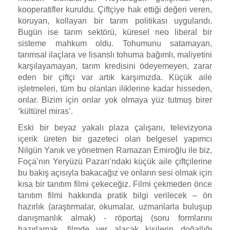
kooperatifler kuruldu. Çiftçiye hak ettiği değeri veren,
koruyan, kollayan bir tarım politikası uygulandı.
Bugün ise tarım sektörü, küresel neo liberal bir
sisteme mahkum oldu. Tohumunu satamayan,
tarımsal ilaçlara ve lisanslı tohuma bağımlı, maliyetini
karşılayamayan, tarım kredisini ödeyemeyen, zarar
eden bir çiftçi var artık karşımızda. Küçük aile
işletmeleri, tüm bu olanları iliklerine kadar hisseden,
onlar. Bizim için onlar yok olmaya yüz tutmuş birer
‘kültürel miras’.
Eski bir beyaz yakalı plaza çalışanı, televizyona
içerik üreten bir gazeteci olan belgesel yapımcı
Nilgün Yanık ve yönetmen Ramazan Emiroğlu ile biz,
Foça’nın Yeryüzü Pazarı’ndaki küçük aile çiftçilerine
bu bakış açısıyla bakacağız ve onların sesi olmak için
kısa bir tanıtım filmi çekeceğiz. Filmi çekmeden önce
tanıtım filmi hakkında pratik bilgi verilecek – ön
hazırlık (araştırmalar, okumalar, uzmanlarla buluşup
danışmanlık almak) - röportaj (soru formlarını
hazırlamak, filmde yer alacak kişilerin doğallığı