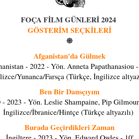
FOÇA FİLM GÜNLERİ 2024
GÖSTERİM SEÇKİLERİ
֍
Afganistan'da Gülmek
anistan - 2022 - Yön. Anneta Papathanasiou -
lizce/Yunanca/Farsça (Türkçe, İngilizce altya
Ben Bir Dansçıyım
- 2023 - Yön. Leslie Shampaine, Pip Gilmour 
İngilizce/İbranice/Hintçe (Türkçe altyazılı)
Burada Geçirdikleri Zaman
İngiltere - 2023 - Yön. Edward Owles - 10'