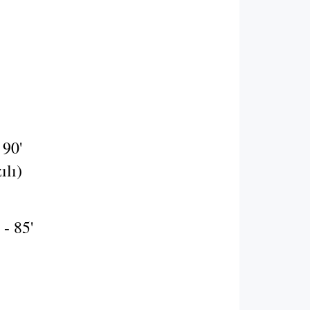
 90'
zılı)
- 85'