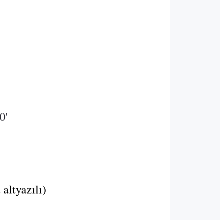
0'
altyazılı)