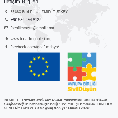
İletişim Bilgileri
35680 Eski Foça, IZMIR, TURKEY
+90 536 494 8135
focafilmdays@gmail.com
www.focafilmgunleri.org
facebook.com/focafilmdays/
Bu web sitesi
Avrupa Birliği Sivil Düşün Programı
kapsamında
Avrupa
Birliği
desteğ
i
ile hazırlanmıştır. İçeriğin sorumluluğu tamamıyla
FOÇA FİLM
GÜNLERİ
'ne aittir ve
AB’nin görüşlerini yansıtmamaktadır.