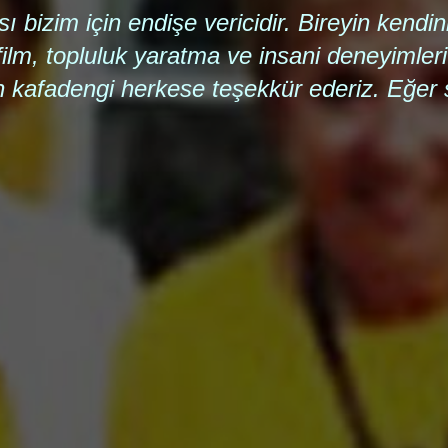
 bizim için endişe vericidir. Bireyin kendin
 film, topluluk yaratma ve insani deneyimler
kafadengi herkese teşekkür ederiz. Eğer si