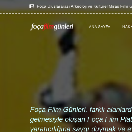
Foça Uluslararası Arkeoloji ve Kültürel Miras Film G
ANA SAYFA
HAK
Foça Film Günleri, farklı alanla
gelmesiyle oluşan Foça Film Pla
yaratıcılığına saygı duymak ve evr