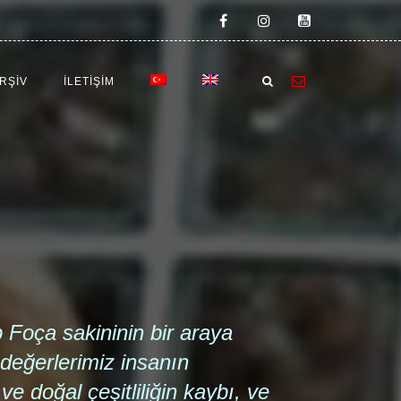
RŞİV
İLETIŞIM
 Foça sakininin bir araya
değerlerimiz insanın
e doğal çeşitliliğin kaybı, ve