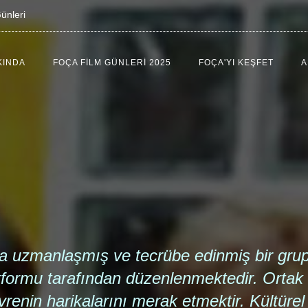
ünleri
KINDA
FOÇA FILM GÜNLERI 2025
FOÇA'YI KEŞFET
A
rda uzmanlaşmış ve tecrübe edinmiş bir grup
tformu tarafından düzenlenmektedir.
Ortak 
enin harikalarını merak etmektir. Kültürel v