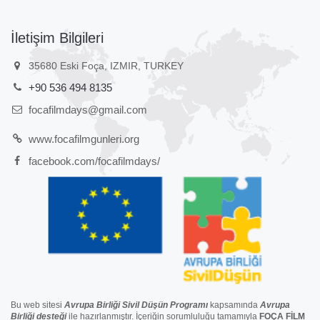
İletişim Bilgileri
35680 Eski Foça, IZMIR, TURKEY
+90 536 494 8135
focafilmdays@gmail.com
www.focafilmgunleri.org
facebook.com/focafilmdays/
Bu web sitesi
Avrupa Birliği Sivil Düşün Programı
kapsamında
Avrupa
Birliği
desteğ
i
ile hazırlanmıştır. İçeriğin sorumluluğu tamamıyla
FOÇA FİLM