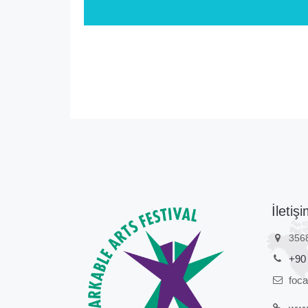
2025 Programı
İletişi
356
+90
foc