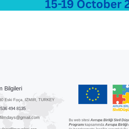
2025 Film Listesi
FFG2025 Festival Fragmanı
m Bilgileri
80 Eski Foça, IZMIR, TURKEY
 536 494 8135
afilmdays@gmail.com
Bu web sitesi
Avrupa Birliği Sivil Düş
Programı
kapsamında
Avrupa Birliği