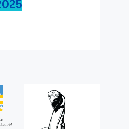
2025 Atölyeler
ün
desteğ
i