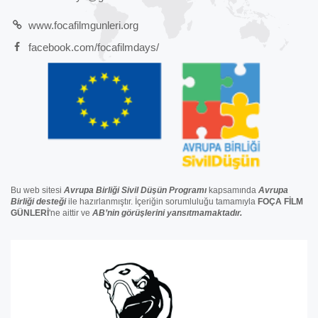
www.focafilmgunleri.org
facebook.com/focafilmdays/
Bu web sitesi
Avrupa Birliği Sivil Düşün Programı
kapsamında
Avrupa
Birliği
desteğ
i
ile hazırlanmıştır. İçeriğin sorumluluğu tamamıyla
FOÇA FİLM
GÜNLERİ
'ne aittir ve
AB’nin görüşlerini yansıtmamaktadır.