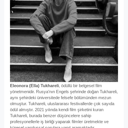
Eleonora (Ella) Tukhareli
, ödüllü bir belgesel film
yönetmenidir. Rusya’nın Engels şehrinde doğan Tukhareli,
aynı şehirdeki üniversitede felsefe bölümünden mezun
olmuştur. Tukhareli, uluslararası festivallerde çok sayıda
ödül almıştır. 2021 yılında kendi film şirketini kuran
Tukhareli, burada benzer düşüncelere sahip
profesyonellerle iş birliği yaparak filmler üretmekte ve
küresel varoluşsal sorulara yanıt aramaktadır.