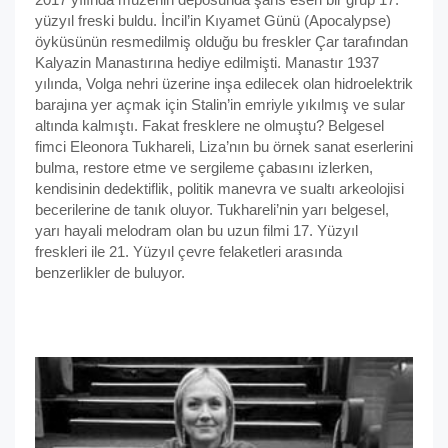
yüzyıl freski buldu. İncil’in Kıyamet Günü (Apocalypse)
öyküsünün resmedilmiş olduğu bu freskler Çar tarafından
Kalyazin Manastırına hediye edilmişti. Manastır 1937
yılında, Volga nehri üzerine inşa edilecek olan hidroelektrik
barajına yer açmak için Stalin’in emriyle yıkılmış ve sular
altında kalmıştı. Fakat fresklere ne olmuştu? Belgesel
fimci Eleonora Tukhareli, Liza’nın bu örnek sanat eserlerini
bulma, restore etme ve sergileme çabasını izlerken,
kendisinin dedektiflik, politik manevra ve sualtı arkeolojisi
becerilerine de tanık oluyor. Tukhareli’nin yarı belgesel,
yarı hayali melodram olan bu uzun filmi 17. Yüzyıl
freskleri ile 21. Yüzyıl çevre felaketleri arasında
benzerlikler de buluyor.