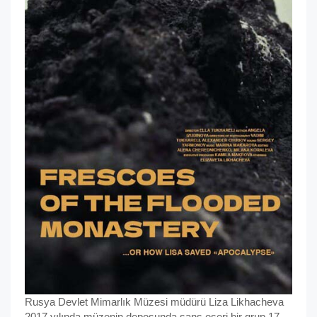
Rusya Devlet Mimarlık Müzesi müdürü Liza Likhacheva
2017 yılında müzenin deposunda şans eseri bir grup 17.