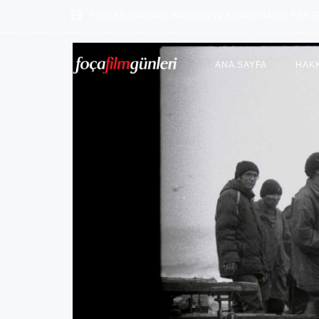
Foça Uluslararası Arkeoloji ve Kültürel Miras Film G
ANA SAYFA
HAK