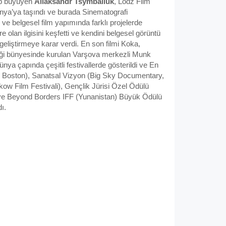
up büyüyen
Aliaksandr Tsymbaliuk
, Lodz Film
ya’ya taşındı ve burada Sinematografi
 belgesel film yapımında farklı projelerde
re olan ilgisini keşfetti ve kendini belgesel görüntü
eliştirmeye karar verdi. En son filmi Koka,
ği bünyesinde kurulan Varşova merkezli Munk
dünya çapında çeşitli festivallerde gösterildi ve En
oc Boston), Sanatsal Vizyon (Big Sky Documentary,
kow Film Festivali), Gençlik Jürisi Özel Ödülü
) ve Beyond Borders IFF (Yunanistan) Büyük Ödülü
ı.