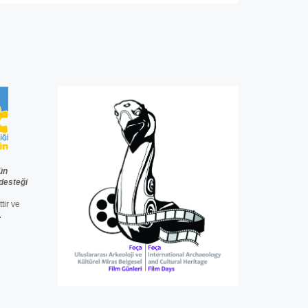
ün
desteğ
i
ttir ve
.