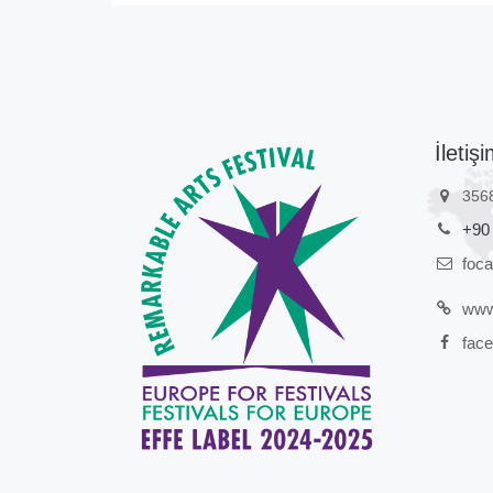
İletişi
356
+90
foc
www.
face