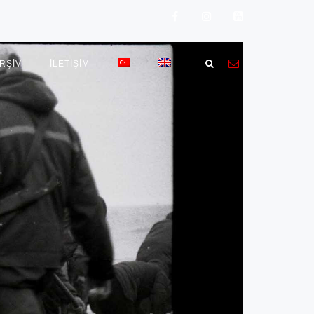
RŞİV
İLETIŞIM