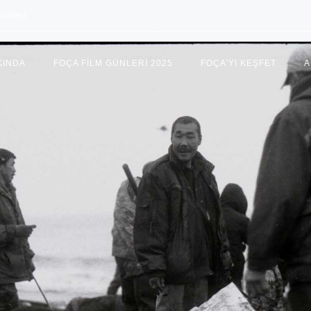
ünleri
KINDA
FOÇA FILM GÜNLERI 2025
FOÇA'YI KEŞFET
A