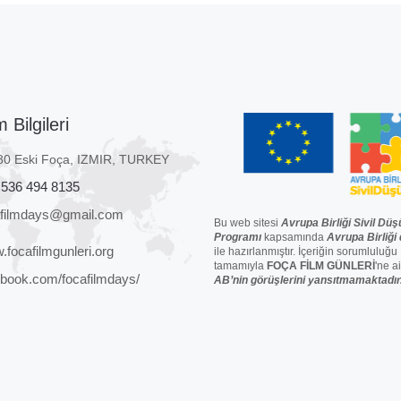
m Bilgileri
80 Eski Foça, IZMIR, TURKEY
 536 494 8135
afilmdays@gmail.com
Bu web sitesi
Avrupa Birliği Sivil Düş
Programı
kapsamında
Avrupa Birliği
focafilmgunleri.org
ile hazırlanmıştır. İçeriğin sorumluluğu
tamamıyla
FOÇA FİLM GÜNLERİ
'ne ai
book.com/focafilmdays/
AB’nin görüşlerini yansıtmamaktadır