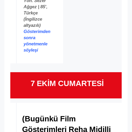
Yön. Sezer
Ağgez | 85',
Türkçe
(İngilizce
altyazılı)
Gösterimden
sonra
yönetmenle
söyleşi
7 EKİM CUMARTESİ
(Bugünkü Film
Gösterimleri Reha Midilli