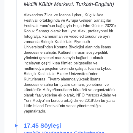
Midilli Kültür Merkezi, Turkish-English)
Alexandros Zilos ve Ioanna Lykou, Küçük Ada
Festivali ortaklığında ve Avrupa Gelişen Sanatçılar
Festivali Fonu'nun bağışıyla Foça Film Günleri 2023'e
Konuk Sanatçı olarak katılıyor. Alex, profesyonel bir
fotoğrafçı, kameraman ve video editörüdür ve aynı
zamanda Birleşik Krallık'taki Plymouth
Üniversitesi'nden Koruma Biyolojisi alanında lisans
derecesine sahiptir. Kültürel mirasın sosyo-politik
yönlerini çevresel manzarayla bağlantılı olarak
inceleyen çeşitli kısa filmler, belgeseller ve
multimedya projeleri üzerinde çalıştı. Ioanna Lykou,
Birleşik Krallık'taki Exeter Üniversitesi'nden
Kültürlerarası Tiyatro alanında yüksek lisans
derecesine sahip bir tiyatro uzmanı, yönetmen ve
küratördür. Atölye/konutların küratörü ve organizatörü
olarak faaliyetlerine ek olarak, NPO Yaratıcı Adalar ve
Yeni Medya'nın kurucu ortağıdır ve 2018'den bu yana
Little Island Festivali'nin sanat yönetmenliğini
yapmaktadır.
17.45 Söyleşi