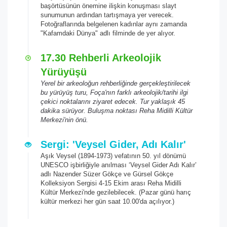
başörtüsünün önemine ilişkin konuşması slayt
sunumunun ardından tartışmaya yer verecek.
Fotoğraflarında belgelenen kadınlar aynı zamanda
"Kafamdaki Dünya" adlı filminde de yer alıyor.
17.30 Rehberli Arkeolojik
Yürüyüşü
Yerel bir arkeoloğun rehberliğinde gerçekleştirilecek
bu yürüyüş turu, Foça'nın farklı arkeolojik/tarihi ilgi
çekici noktalarını ziyaret edecek. Tur yaklaşık 45
dakika sürüyor. Buluşma noktası Reha Midilli Kültür
Merkezi'nin önü.
Sergi: 'Veysel Gider, Adı Kalır'
Aşık Veysel (1894-1973) vefatının 50. yıl dönümü
UNESCO işbirliğiyle anılması ‘Veysel Gider Adı Kalır’
adlı Nazender Süzer Gökçe ve Gürsel Gökçe
Kolleksiyon Sergisi 4-15 Ekim arası Reha Midilli
Kültür Merkezi'nde gezilebilecek. (Pazar günü harıç
kültür merkezi her gün saat 10.00'da açılıyor.)