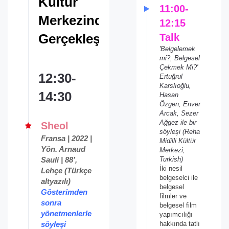
Kültür
11:00-
Merkezinde
12:15
Gerçekleşecek)
Talk
'Belgelemek
mi?, Belgesel
Çekmek Mi?'
12:30-
Ertuğrul
Karslıoğlu,
14:30
Hasan
Özgen, Enver
Arcak, Sezer
Ağgez ile bir
Sheol
söyleşi
(Reha
Fransa | 2022 |
Midilli Kültür
Yön. Arnaud
Merkezi,
Sauli | 88’,
Turkish)
İki nesil
Lehçe (Türkçe
belgeselci ile
altyazılı)
belgesel
Gösterimden
filmler ve
sonra
belgesel film
yönetmenlerle
yapımcılığı
söyleşi
hakkında tatlı