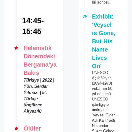
bir sohbet.
Exhibit:
14:45-
'Veysel
15:45
is Gone,
But His
Helenistik
Name
Dönemdeki
Lives
Bergama'ya
On'
Bakış
UNESCO
Aşık Veysel
Türkiye | 2022 |
(1894-1973)
Yön. Serdar
vefatının 50.
Yılmaz | 5',
yıl dönümü
Türkçe
UNESCO
(İngilizce
işbirliğiyle
anılması
Altyazılı)
‘Veysel Gider
Adı Kalır’ adlı
Nazender
Ölüler
Süzer Gökçe