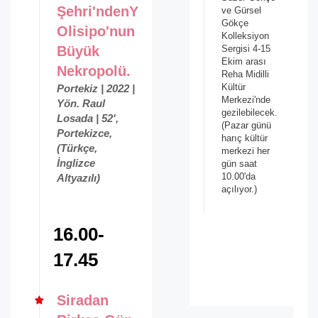
Şehri'ndenYankılar:
ve Gürsel
Gökçe
Olisipo'nun
Kolleksiyon
Büyük
Sergisi 4-15
Ekim arası
Nekropolü.
Reha Midilli
Kültür
Portekiz | 2022 |
Merkezi'nde
Yön. Raul
gezilebilecek.
Losada | 52',
(Pazar günü
Portekizce,
harıç kültür
(Türkçe,
merkezi her
İnglizce
gün saat
10.00'da
Altyazılı)
açılıyor.)
16.00-
17.45
Siradan