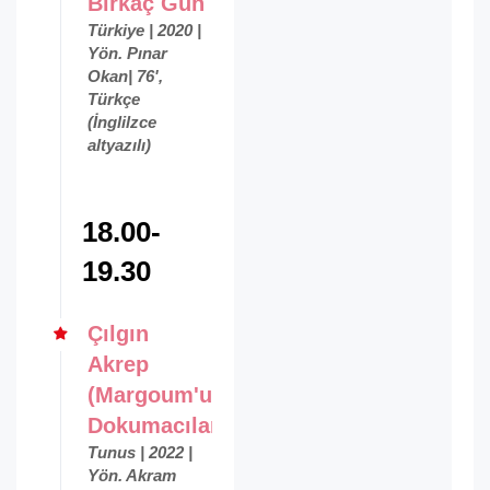
Birkaç Gün
Türkiye | 2020 |
Yön. Pınar
Okan| 76',
Türkçe
(İnglilzce
altyazılı)
18.00-
19.30
Çılgın
Akrep
(Margoum'un
Dokumacıları)
Tunus | 2022 |
Yön. Akram