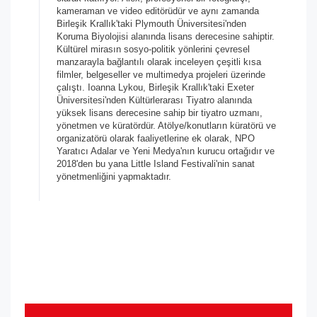
kameraman ve video editörüdür ve aynı zamanda
Birleşik Krallık'taki Plymouth Üniversitesi'nden
Koruma Biyolojisi alanında lisans derecesine sahiptir.
Kültürel mirasın sosyo-politik yönlerini çevresel
manzarayla bağlantılı olarak inceleyen çeşitli kısa
filmler, belgeseller ve multimedya projeleri üzerinde
çalıştı. Ioanna Lykou, Birleşik Krallık'taki Exeter
Üniversitesi'nden Kültürlerarası Tiyatro alanında
yüksek lisans derecesine sahip bir tiyatro uzmanı,
yönetmen ve küratördür. Atölye/konutların küratörü ve
organizatörü olarak faaliyetlerine ek olarak, NPO
Yaratıcı Adalar ve Yeni Medya'nın kurucu ortağıdır ve
2018'den bu yana Little Island Festivali'nin sanat
yönetmenliğini yapmaktadır.