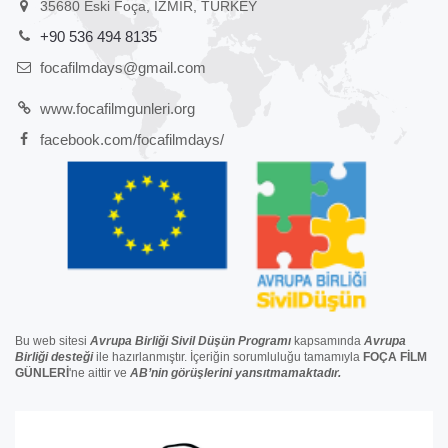
35680 Eski Foça, IZMIR, TURKEY
+90 536 494 8135
focafilmdays@gmail.com
www.focafilmgunleri.org
facebook.com/focafilmdays/
Bu web sitesi
Avrupa Birliği Sivil Düşün Programı
kapsamında
Avrupa
Birliği
desteğ
i
ile hazırlanmıştır. İçeriğin sorumluluğu tamamıyla
FOÇA FİLM
GÜNLERİ
'ne aittir ve
AB’nin görüşlerini yansıtmamaktadır.