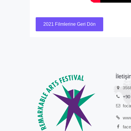
2021 Filmlerine Geri Dön
İletişi
356
+90
foc
www.
face