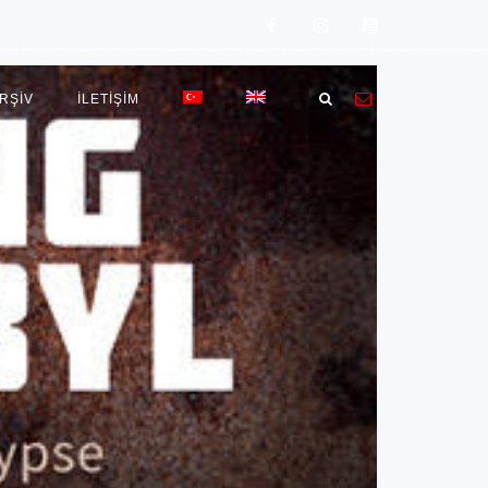
RŞİV
İLETIŞIM