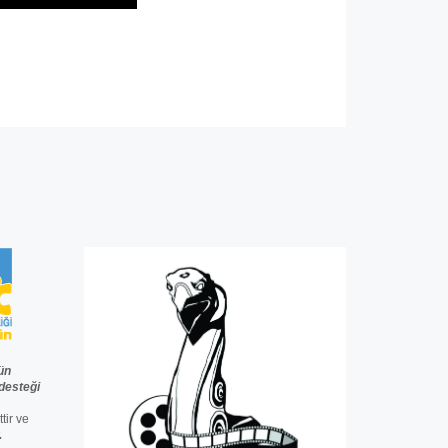
ün
desteğ
i
ttir ve
.