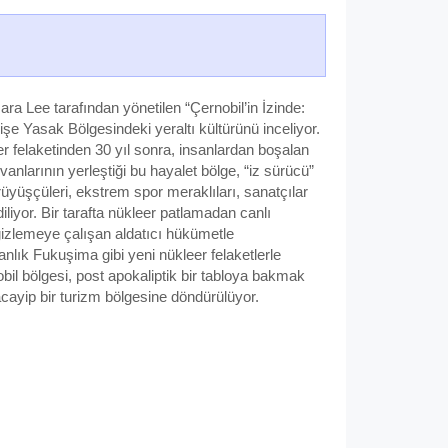
ara Lee tarafından yönetilen “Çernobil’in İzinde:
şe Yasak Bölgesindeki yeraltı kültürünü inceliyor.
r felaketinden 30 yıl sonra, insanlardan boşalan
anlarının yerleştiği bu hayalet bölge, “iz sürücü”
rüyüşçüleri, ekstrem spor meraklıları, sanatçılar
diliyor. Bir tarafta nükleer patlamadan canlı
 gizlemeye çalışan aldatıcı hükümetle
nlık Fukuşima gibi yeni nükleer felaketlerle
bil bölgesi, post apokaliptik bir tabloya bakmak
 acayip bir turizm bölgesine döndürülüyor.