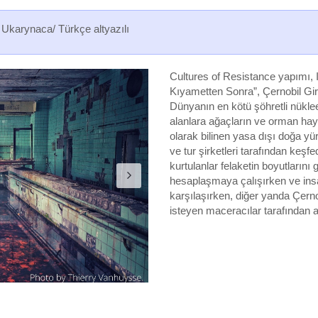
, Ukarynaca/ Türkçe altyazılı
Cultures of Resistance yapımı, I
Kıyametten Sonra”, Çernobil Giri
Dünyanın en kötü şöhretli nüklee
alanlara ağaçların ve orman hayv
olarak bilinen yasa dışı doğa yü
ve tur şirketleri tarafından keşfe
kurtulanlar felaketin boyutlarını
hesaplaşmaya çalışırken ve insa
karşılaşırken, diğer yanda Çerno
isteyen maceracılar tarafından