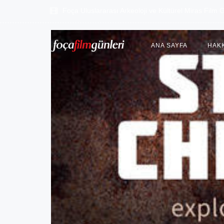
Foça Uluslararası Arkeoloji ve Kültürel Miras Film G
ANA SAYFA
HAK