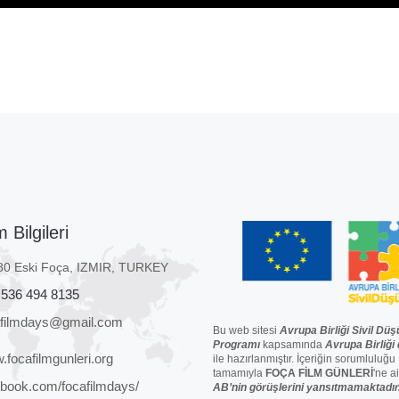
m Bilgileri
80 Eski Foça, IZMIR, TURKEY
 536 494 8135
afilmdays@gmail.com
Bu web sitesi
Avrupa Birliği Sivil Düş
Programı
kapsamında
Avrupa Birliği
focafilmgunleri.org
ile hazırlanmıştır. İçeriğin sorumluluğu
tamamıyla
FOÇA FİLM GÜNLERİ
'ne ai
book.com/focafilmdays/
AB’nin görüşlerini yansıtmamaktadır