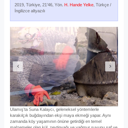
2019, Türkiye, 21’46, Yön.
H. Hande Yelke
, Türkçe /
İngilizce altyazılı
Ulamış'ta Suna Kalaycı, geleneksel yöntemlerle
karakılçık buğdayından ekşi maya ekmeği yapar. Aynı
zamanda köy yaşamının önüne getirdiği en temel
malzemeler olan kül, zeytinyağı ve yağmur suyunu saf ve