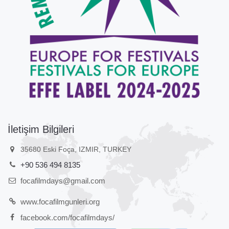
İletişim Bilgileri
35680 Eski Foça, IZMIR, TURKEY
+90 536 494 8135
focafilmdays@gmail.com
www.focafilmgunleri.org
facebook.com/focafilmdays/