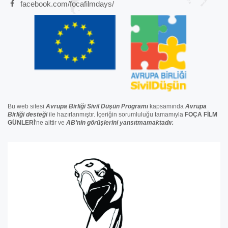
facebook.com/focafilmdays/
Bu web sitesi
Avrupa Birliği Sivil Düşün Programı
kapsamında
Avrupa
Birliği
desteğ
i
ile hazırlanmıştır. İçeriğin sorumluluğu tamamıyla
FOÇA FİLM
GÜNLERİ
'ne aittir ve
AB’nin görüşlerini yansıtmamaktadır.