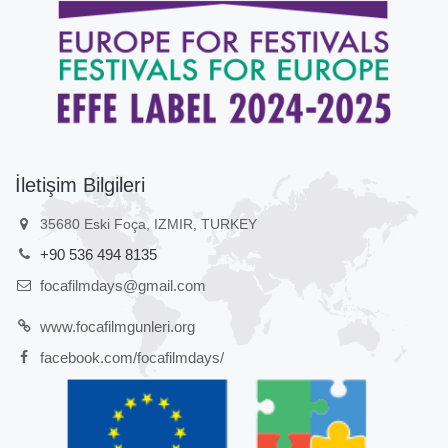
İletişim Bilgileri
35680 Eski Foça, IZMIR, TURKEY
+90 536 494 8135
focafilmdays@gmail.com
www.focafilmgunleri.org
facebook.com/focafilmdays/