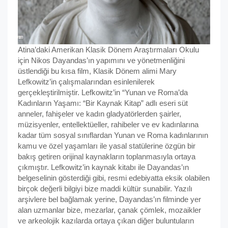
Atina’daki Amerikan Klasik Dönem Araştırmaları Okulu
için Nikos Dayandas’ın yapımını ve yönetmenliğini
üstlendiği bu kısa film, Klasik Dönem alimi Mary
Lefkowitz’in çalışmalarından esinlenilerek
gerçekleştirilmiştir. Lefkowitz’in “Yunan ve Roma’da
Kadınların Yaşamı: “Bir Kaynak Kitap” adlı eseri süt
anneler, fahişeler ve kadın gladyatörlerden şairler,
müzisyenler, entellektüeller, rahibeler ve ev kadınlarına
kadar tüm sosyal sınıflardan Yunan ve Roma kadınlarının
kamu ve özel yaşamları ile yasal statülerine özgün bir
bakış getiren orijinal kaynakların toplanmasıyla ortaya
çıkmıştır. Lefkowitz’in kaynak kitabı ile Dayandas’ın
belgeselinin gösterdiği gibi, resmi edebiyatta eksik olabilen
birçok değerli bilgiyi bize maddi kültür sunabilir. Yazılı
arşivlere bel bağlamak yerine, Dayandas’ın filminde yer
alan uzmanlar bize, mezarlar, çanak çömlek, mozaikler
ve arkeolojik kazılarda ortaya çıkan diğer buluntuların