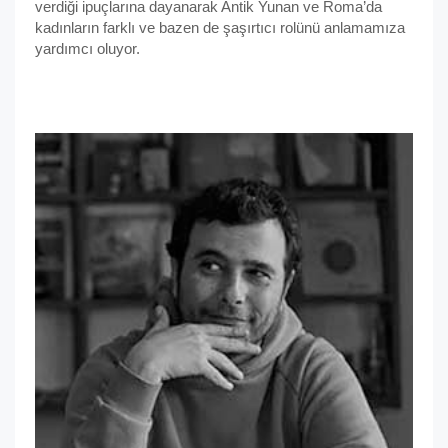
verdiği ipuçlarına dayanarak Antik Yunan ve Roma’da
kadınların farklı ve bazen de şaşırtıcı rolünü anlamamıza
yardımcı oluyor.