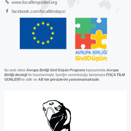
www.focafilmgunleri.org
facebook.com/focafilmdays/
Bu web sitesi
Avrupa Birliği Sivil Düşün Programı
kapsamında
Avrupa
Birliği
desteğ
i
ile hazırlanmıştır. İçeriğin sorumluluğu tamamıyla
FOÇA FİLM
GÜNLERİ
'ne aittir ve
AB’nin görüşlerini yansıtmamaktadır.