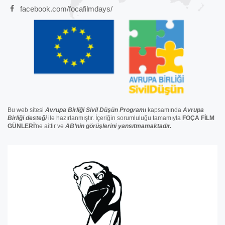
facebook.com/focafilmdays/
Bu web sitesi
Avrupa Birliği Sivil Düşün Programı
kapsamında
Avrupa
Birliği
desteğ
i
ile hazırlanmıştır. İçeriğin sorumluluğu tamamıyla
FOÇA FİLM
GÜNLERİ
'ne aittir ve
AB’nin görüşlerini yansıtmamaktadır.