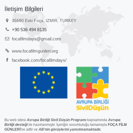
İletişim Bilgileri
35680 Eski Foça, IZMIR, TURKEY
+90 536 494 8135
focafilmdays@gmail.com
www.focafilmgunleri.org
facebook.com/focafilmdays/
Bu web sitesi
Avrupa Birliği Sivil Düşün Programı
kapsamında
Avrupa
Birliği
desteğ
i
ile hazırlanmıştır. İçeriğin sorumluluğu tamamıyla
FOÇA FİLM
GÜNLERİ
'ne aittir ve
AB’nin görüşlerini yansıtmamaktadır.