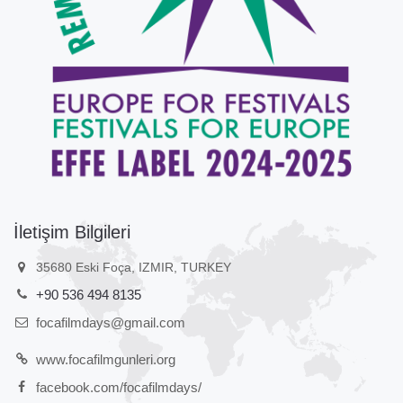
İletişim Bilgileri
35680 Eski Foça, IZMIR, TURKEY
+90 536 494 8135
focafilmdays@gmail.com
www.focafilmgunleri.org
facebook.com/focafilmdays/