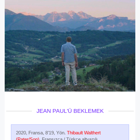
JEAN PAUL'Ü BEKLEMEK
2020, Fransa, 8’19, Yön.
Thibault Walthert
(Pater/Son)
, Fransızca / Türkçe altyazılı