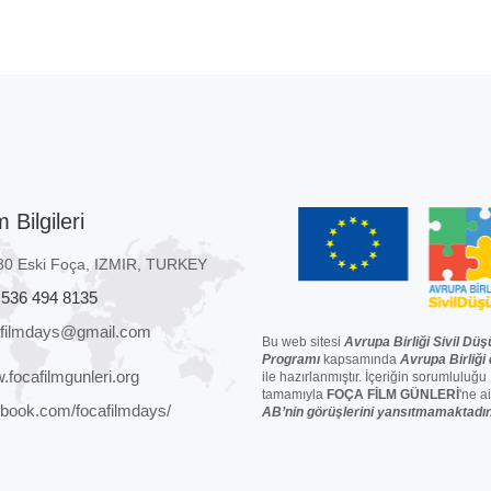
m Bilgileri
80 Eski Foça, IZMIR, TURKEY
 536 494 8135
afilmdays@gmail.com
Bu web sitesi
Avrupa Birliği Sivil Düş
Programı
kapsamında
Avrupa Birliği
focafilmgunleri.org
ile hazırlanmıştır. İçeriğin sorumluluğu
tamamıyla
FOÇA FİLM GÜNLERİ
'ne ai
book.com/focafilmdays/
AB’nin görüşlerini yansıtmamaktadır