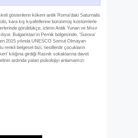
li gösterilerin kökeni antik Roma’daki Saturnalis
tülü, kara kış kıyafetlerine bürünmüş kostümlerle
yerlerinde görüldükçe, izlerin Antik Yunan ve Mısır
şılıyor. Bulgaristan'ın Pernik bölgesinde, 'Surova'
österi 2015 yılında UNESCO Somut Olmayan
Bu renkli belgesel bizi, nesillerdir çocukların
keri' kılığına girdiği Rasnik sokaklarına davet
üelinin ardında yatan psikolojiyi anlamamızı