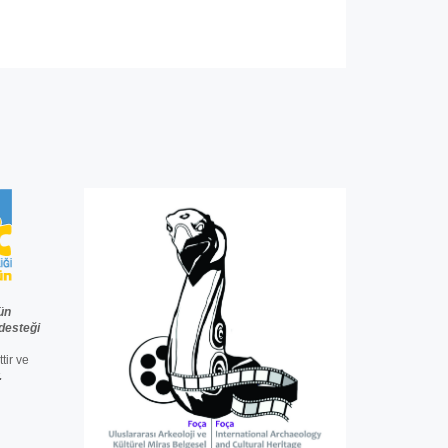
ün
desteğ
i
ttir ve
.