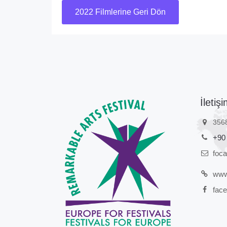
2022 Filmlerine Geri Dön
İletişi
356
+90
foc
www.
face