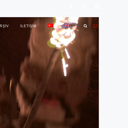
RŞİV
İLETIŞIM