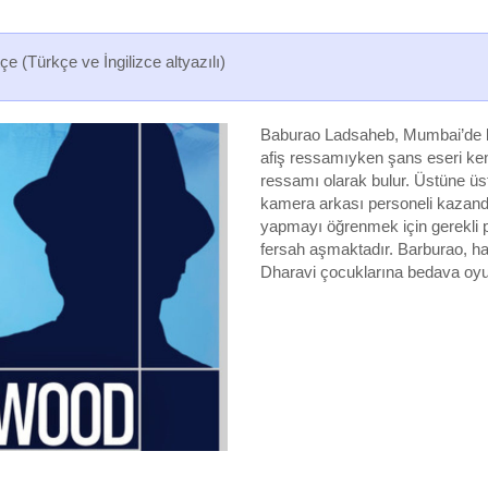
tçe (Türkçe ve İngilizce altyazılı)
Baburao Ladsaheb, Mumbai’de b
afiş ressamıyken şans eseri ke
ressamı olarak bulur. Üstüne üs
kamera arkası personeli kazan
yapmayı öğrenmek için gerekli 
fersah aşmaktadır. Barburao, ha
Dharavi çocuklarına bedava oyun