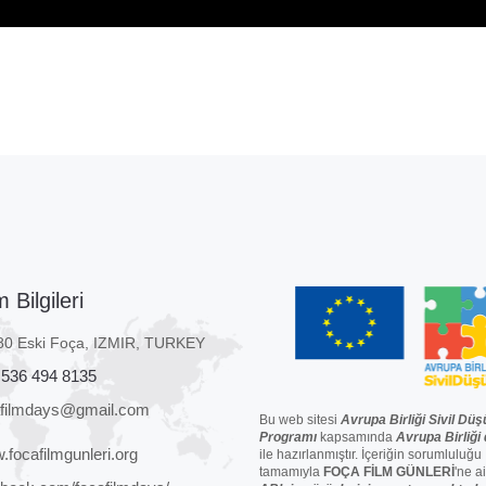
m Bilgileri
80 Eski Foça, IZMIR, TURKEY
 536 494 8135
afilmdays@gmail.com
Bu web sitesi
Avrupa Birliği Sivil Düş
Programı
kapsamında
Avrupa Birliği
focafilmgunleri.org
ile hazırlanmıştır. İçeriğin sorumluluğu
tamamıyla
FOÇA FİLM GÜNLERİ
'ne ai