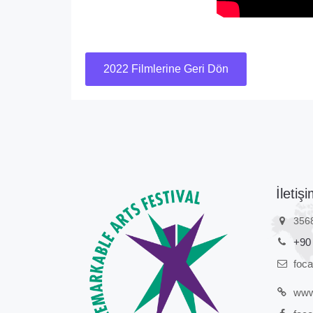
2022 Filmlerine Geri Dön
İletişi
356
+90
foc
www.