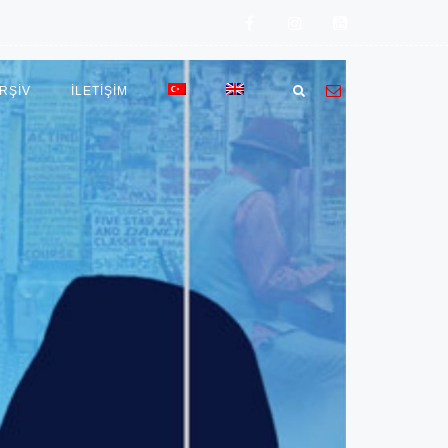
RŞİV
İLETIŞIM