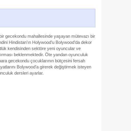
ir gecekondu mahallesinde yaşayan mütevazı bir
ndini Hindistan’ın Holywood’u Bolywood’da dekor
tlük kendisinden sektöre yeni oyuncular ve
dırması beklenmektedir. Öte yandan oyunculuk
para gecekondu çocuklarının bütçesini fersah
yatlarını Bolywood’a girerek değiştirmek isteyen
culuk dersleri ayarlar.