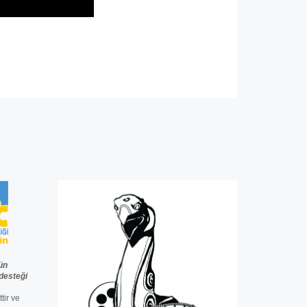
ün
desteğ
i
ttir ve