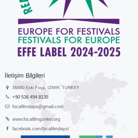
İletişim Bilgileri
35680 Eski Foça, IZMIR, TURKEY
+90 536 494 8135
focafilmdays@gmail.com
www.focafilmgunleri.org
facebook.com/focafilmdays/