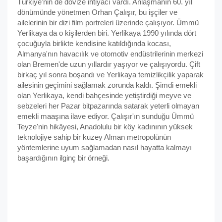
Türkiye'nin de dövize ihtiyacı vardı. Anlaşmanın 60. yıl
dönümünde yönetmen Orhan Çalışır, bu işçiler ve
ailelerinin bir dizi film portreleri üzerinde çalışıyor. Ümmü
Yerlikaya da o kişilerden biri. Yerlikaya 1990 yılında dört
çocuğuyla birlikte kendisine katıldığında kocası,
Almanya'nın havacılık ve otomotiv endüstrilerinin merkezi
olan Bremen'de uzun yıllardır yaşıyor ve çalışıyordu. Çift
birkaç yıl sonra boşandı ve Yerlikaya temizlikçilik yaparak
ailesinin geçimini sağlamak zorunda kaldı. Şimdi emekli
olan Yerlikaya, kendi bahçesinde yetiştirdiği meyve ve
sebzeleri her Pazar bitpazarında satarak yeterli olmayan
emekli maaşına ilave ediyor. Çalışır'ın sunduğu Ümmü
Teyze'nin hikâyesi, Anadolulu bir köy kadınının yüksek
teknolojiye sahip bir kuzey Alman metropolünün
yöntemlerine uyum sağlamadan nasıl hayatta kalmayı
başardığının ilginç bir örneği.